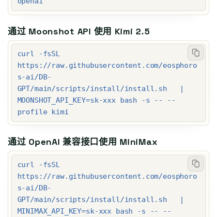
openai
通过 Moonshot API 使用 Kimi 2.5
curl -fsSL 
https://raw.githubusercontent.com/eosphoro
s-ai/DB-
GPT/main/scripts/install/install.sh   | 
MOONSHOT_API_KEY=sk-xxx bash -s -- --
profile kimi
通过 OpenAI 兼容接口使用 MiniMax
curl -fsSL 
https://raw.githubusercontent.com/eosphoro
s-ai/DB-
GPT/main/scripts/install/install.sh   | 
MINIMAX_API_KEY=sk-xxx bash -s -- --