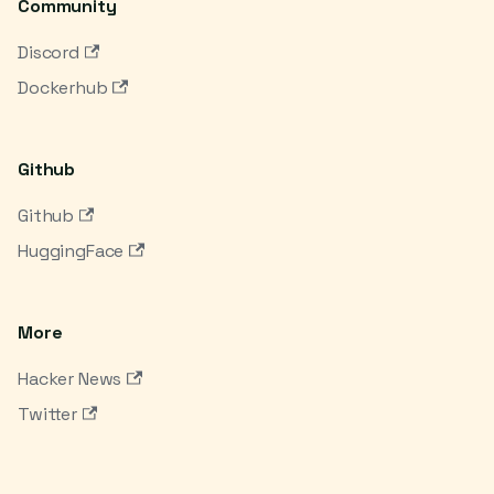
Community
Discord
Dockerhub
Github
Github
HuggingFace
More
Hacker News
Twitter